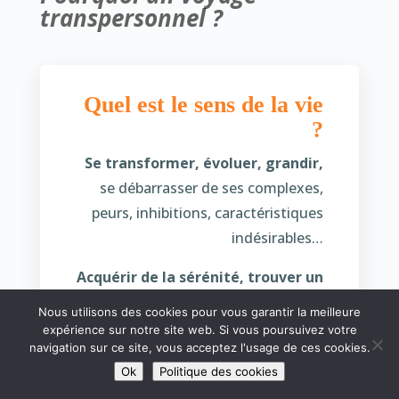
transpersonnel ?
Quel est le sens de la vie
?
Se transformer, évoluer, grandir,
se débarrasser de ses complexes,
peurs, inhibitions, caractéristiques
indésirables…
Acquérir de la sérénité, trouver un
sens à la vie
, à sa vie, plus
Nous utilisons des cookies pour vous garantir la meilleure
intelligible et une vision et une
expérience sur notre site web. Si vous poursuivez votre
navigation sur ce site, vous acceptez l'usage de ces cookies.
direction plus claires…
Ok
Politique des cookies
Qui d’entre nous ne se sent pas