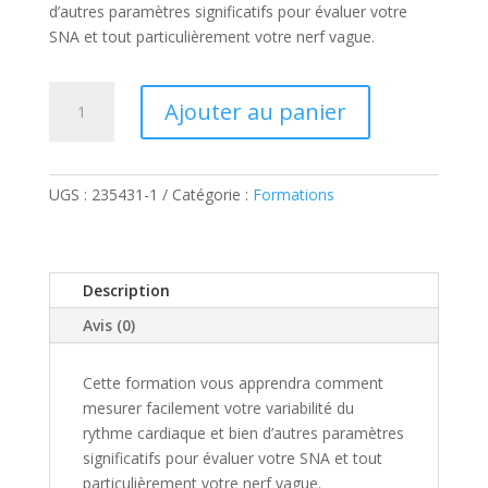
d’autres paramètres significatifs pour évaluer votre
SNA et tout particulièrement votre nerf vague.
quantité
Ajouter au panier
de
Mesurer
la
performance
UGS :
235431-1
Catégorie :
Formations
de
votre
nerf
Description
Vague
-
Avis (0)
1h50'
de
Cette formation vous apprendra comment
formation
mesurer facilement votre variabilité du
rythme cardiaque et bien d’autres paramètres
significatifs pour évaluer votre SNA et tout
particulièrement votre nerf vague.